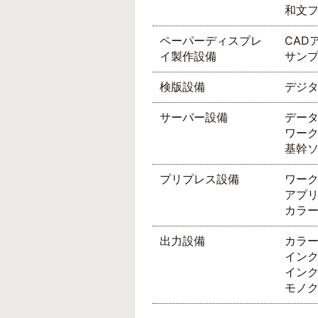
和文フォ
ペーパーディスプレ
CAD
イ製作設備
サンプル
検版設備
デジタ
サーバー設備
データ
ワーク
基幹ソフ
プリプレス設備
ワークフ
アプリケ
カラース
出力設備
カラー出
インク
インク
モノクロ