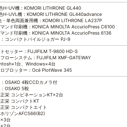
H-UV機：KOMORI LITHRONE GL440
H-UVL機：KOMORI LITHRONE GL440advance
・単色両面兼用機：KOMORI LITHRONE LA237P
ンド印刷機：KONICA MINOLTA AccurioPress C6100
ンド印刷機：KONICA MINOLTA AccurioPress 6136
：コンパクトパイルジョガー PJ-9
セッター：FUJIFILM T-9800 HD-S
フローシステム：FUJIFILM XMF-GATEWAY
intosh×1台、Windows×4台
プロッター：Océ PlotWave 345
：OSAKO 4鞍CCDカメラ付
：OSAKO 5鞍
正栄 コンビネーションKT×2台
正栄 コンパクトKT
正栄 コンパクトエイト
ホリゾンAFC566(B2)
×3台
×2台