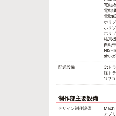
電動
電動
電動紙
ホリゾ
ホリ
ホリ
結束機
自動帯
NISH
shu
配送設備
3tト
軽トラ
1tワ
制作部主要設備
デザイン制作設備
Mach
アプリ