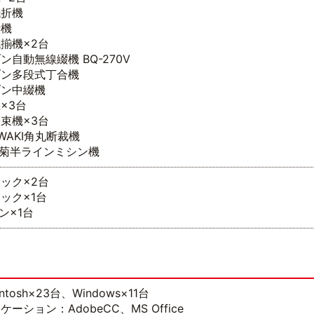
紙折機
綴機
揃機×2台
ン自動無線綴機 BQ-270V
ゾン多段式丁合機
ゾン中綴機
×3台
束機×3台
IWAKI角丸断裁機
ko菊半ラインミシン機
ラック×2台
ック×1台
ゴン×1台
intosh×23台、Windows×11台
ケーション：AdobeCC、MS Office