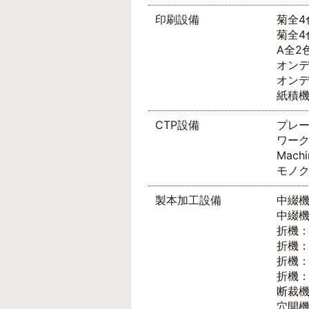
印刷設備
菊全4色
菊全4色
A全2色
オンデマ
オンデマ
紙積機
CTP設備
プレート
ワーク
Mach
モノクロ
製本加工設備
中綴機
中綴機
折機：
折機：
折機：
折機：
断裁機
穴開機