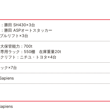
：勝田 SH430×3台
：勝田 ASPオートスタッカー
ーブルリフト×3台
大保管能力：700t
専用ラック：550棚 在庫重量20t
クリフト：ニチユ・トヨタ×4台
ラック×7台
Sapiens
Sapiens