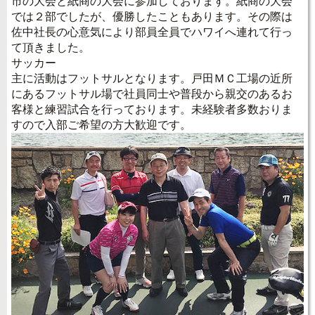
市の大会と紙商の大会に参加しております。紙商の大会
では２部でしたが、優勝したこともあります。その際は
佐中社長の心意気により部員全員でハワイへ連れて行っ
て頂きました。
サッカー
主に活動はフットサルとなります。戸田ＭＣ工場の近所
にあるフットサル場で社員同士や普段から親交のあるお
客様と練習試合を行っております。未経験者多数おりま
すので入部ご希望の方大歓迎です。