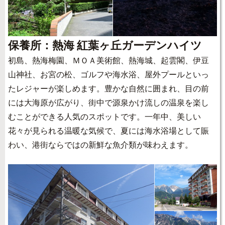
保養所：熱海 紅葉ヶ丘ガーデンハイツ
初島、熱海梅園、ＭＯＡ美術館、熱海城、起雲閣、伊豆
山神社、お宮の松、ゴルフや海水浴、屋外プールといっ
たレジャーが楽しめます。豊かな自然に囲まれ、目の前
には大海原が広がり、街中で源泉かけ流しの温泉を楽し
むことができる人気のスポットです。一年中、美しい
花々が見られる温暖な気候で、夏には海水浴場として賑
わい、港街ならではの新鮮な魚介類が味わえます。